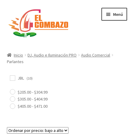
Menú
Instrumentos Musicales
Inicio
DJ, Audio e Iluminación PRO
Audio Comercial
Parlantes
DJ, Audio e Iluminación PRO
JBL
Grabación de Audio & Video
(10)
$
205.00
-
$
304.99
Tecnología
$
305.00
-
$
404.99
$
405.00
-
$
471.00
Hogar
Marcas