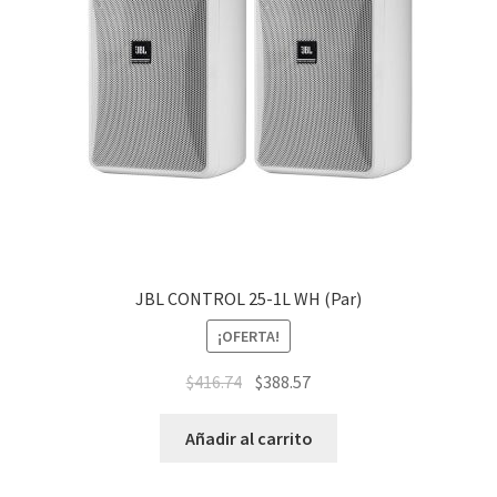
JBL CONTROL 25-1L WH (Par)
¡OFERTA!
$
416.74
$
388.57
Añadir al carrito