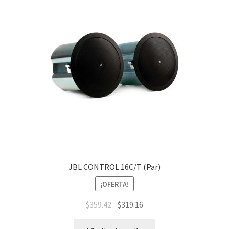
JBL CONTROL 16C/T (Par)
¡OFERTA!
$
359.42
$
319.16