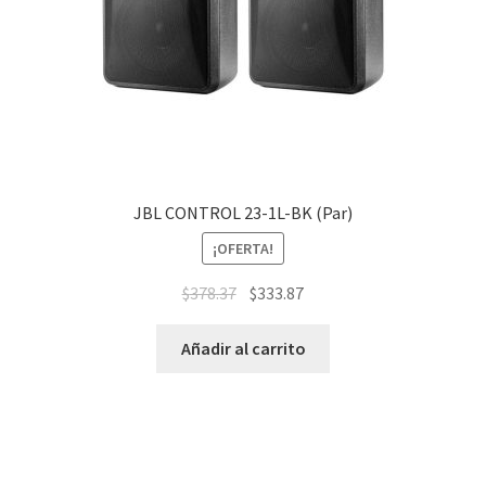
JBL CONTROL 23-1L-BK (Par)
¡OFERTA!
$
378.37
$
333.87
Añadir al carrito