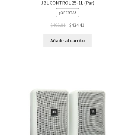
JBL CONTROL 25-1L (Par)
¡OFERTA!
$
465.91
$
434.41
Añadir al carrito