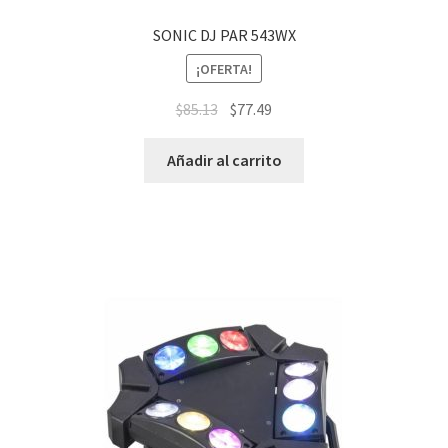
SONIC DJ PAR 543WX
¡OFERTA!
$
85.13
$
77.49
Añadir al carrito