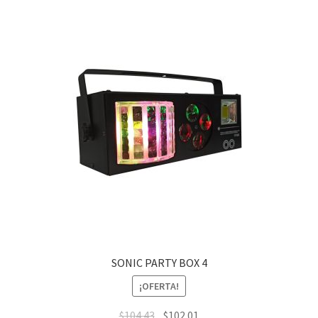
SONIC PARTY BOX 4
¡OFERTA!
$
104.43
$
102.01