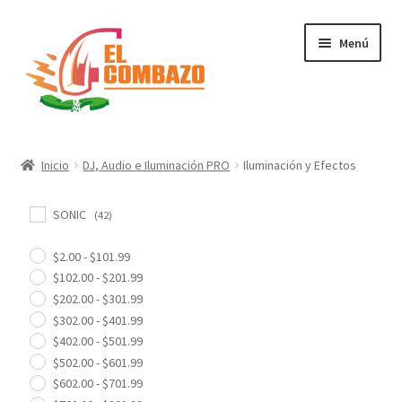
Menú
Instrumentos Musicales
Inicio
DJ, Audio e Iluminación PRO
Iluminación y Efectos
DJ, Audio e Iluminación PRO
SONIC
(42)
DJ Profesional
$
2.00
-
$
101.99
$
102.00
-
$
201.99
Audio Profesional
$
202.00
-
$
301.99
$
302.00
-
$
401.99
Audio Comercial
$
402.00
-
$
501.99
$
502.00
-
$
601.99
Iluminación y Efectos
$
602.00
-
$
701.99