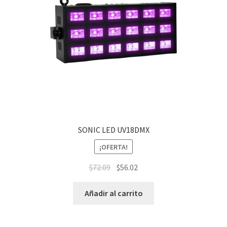
SONIC LED UV18DMX
¡OFERTA!
$
72.09
$
56.02
Añadir al carrito