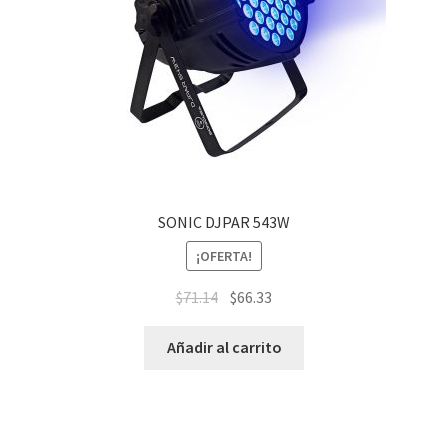
SONIC DJPAR 543W
¡OFERTA!
$
71.14
$
66.33
Añadir al carrito