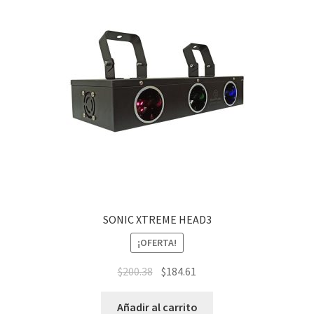
SONIC XTREME HEAD3
¡OFERTA!
$
200.38
$
184.61
Añadir al carrito