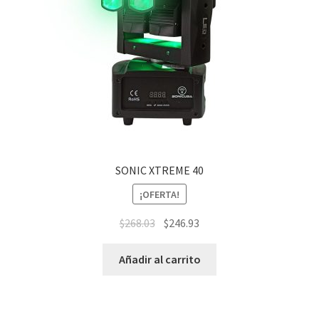
SONIC XTREME 40
¡OFERTA!
$
268.03
$
246.93
Añadir al carrito