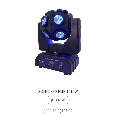
SONIC XTREME 1210W
¡OFERTA!
$
209.16
$
195.02