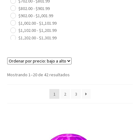
$
702.00
-
$
801.99
Grabación de Audio & Video
$
802.00
-
$
901.99
$
902.00
-
$
1,001.99
$
1,002.00
-
$
1,101.99
Tecnología
$
1,102.00
-
$
1,201.99
$
1,202.00
-
$
1,301.99
Hogar
$
1,302.00
-
$
1,401.99
$
1,402.00
-
$
1,501.99
Marcas
$
1,502.00
-
$
1,601.99
$
1,602.00
-
$
1,701.99
$
1,702.00
-
$
1,781.00
Mostrando 1–20 de 42 resultados
1
2
3