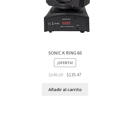
SONIC K RING 60
¡OFERTA!
$
145.29
$
135.47
Añadir al carrito