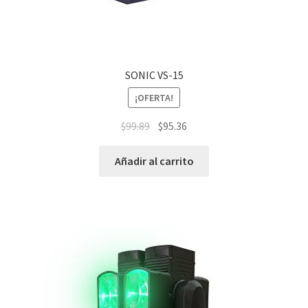
SONIC VS-15
¡OFERTA!
$
99.89
$
95.36
Añadir al carrito