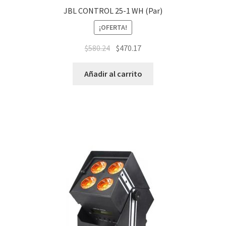
JBL CONTROL 25-1 WH (Par)
¡OFERTA!
$
580.24
$
470.17
Añadir al carrito