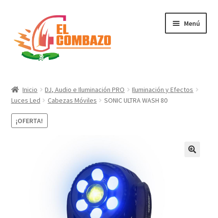
Menú
Instrumentos Musicales
Inicio
DJ, Audio e Iluminación PRO
Iluminación y Efectos
Luces Led
Cabezas Móviles
SONIC ULTRA WASH 80
DJ, Audio e Iluminación PRO
¡OFERTA!
Grabación de Audio & Video
Tecnología
Hogar
Marcas