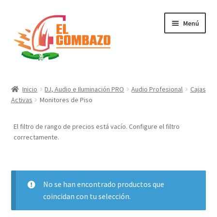
Menú
Instrumentos Musicales
Inicio
DJ, Audio e Iluminación PRO
Audio Profesional
Cajas
Activas
Monitores de Piso
DJ, Audio e Iluminación PRO
El filtro de rango de precios está vacío. Configure el filtro
Grabación de Audio & Video
correctamente.
Tecnología
Hogar
No se han encontrado productos que
coincidan con tu selección.
Marcas