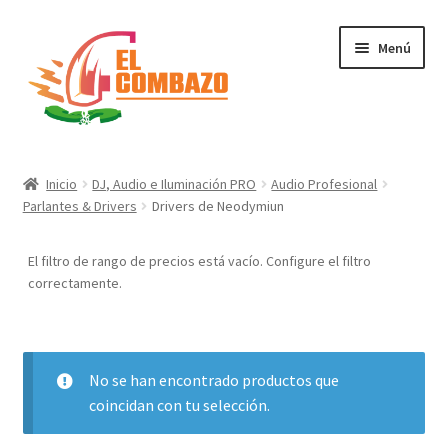
Menú
Instrumentos Musicales
Inicio
DJ, Audio e Iluminación PRO
Audio Profesional
Parlantes & Drivers
Drivers de Neodymiun
DJ, Audio e Iluminación PRO
El filtro de rango de precios está vacío. Configure el filtro
Grabación de Audio & Video
correctamente.
Tecnología
Hogar
No se han encontrado productos que
coincidan con tu selección.
Marcas