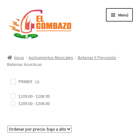
Menú
Instrumentos Musicales
Inicio
Instrumentos Musicales
Baterias Y Percusión
Baterias Acusticas
DJ, Audio e Iluminación PRO
PRIMER
Grabación de Audio & Video
(2)
$
109.00
-
$
208.99
Tecnología
$
209.00
-
$
306.00
Hogar
Marcas