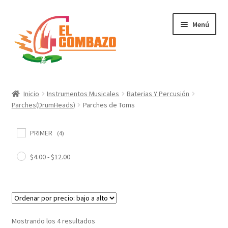
Menú
Instrumentos Musicales
Inicio
Instrumentos Musicales
Baterias Y Percusión
Parches(DrumHeads)
Parches de Toms
DJ, Audio e Iluminación PRO
PRIMER
Grabación de Audio & Video
(4)
$
4.00
-
$
12.00
Tecnología
Hogar
Marcas
Mostrando los 4 resultados