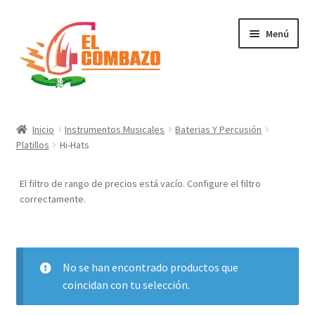
Menú
Instrumentos Musicales
Inicio
Instrumentos Musicales
Baterias Y Percusión
Platillos
Hi-Hats
DJ, Audio e Iluminación PRO
El filtro de rango de precios está vacío. Configure el filtro
Grabación de Audio & Video
correctamente.
Tecnología
Hogar
No se han encontrado productos que
coincidan con tu selección.
Marcas