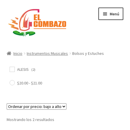
Menú
Instrumentos Musicales
Inicio
Instrumentos Musicales
Bolsos y Estuches
DJ, Audio e Iluminación PRO
ALESIS
(2)
Grabación de Audio & Video
$
20.00
-
$
21.00
Tecnología
Hogar
Mostrando los 2 resultados
Marcas