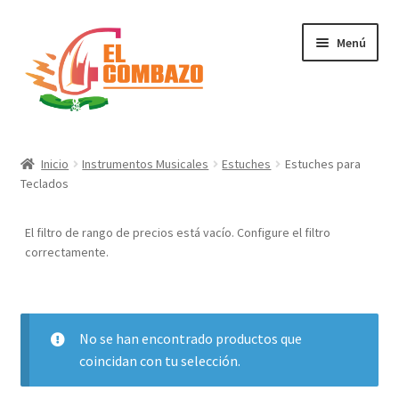
Menú
Instrumentos Musicales
Inicio
Instrumentos Musicales
Estuches
Estuches para
Teclados
DJ, Audio e Iluminación PRO
El filtro de rango de precios está vacío. Configure el filtro
Grabación de Audio & Video
correctamente.
Tecnología
Hogar
No se han encontrado productos que
coincidan con tu selección.
Marcas