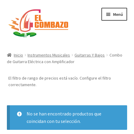
Menú
Instrumentos Musicales
Inicio
Instrumentos Musicales
Guitarras Y Bajos
Combo
de Guitarra Eléctrica con Amplificador
DJ, Audio e Iluminación PRO
El filtro de rango de precios está vacío. Configure el filtro
Grabación de Audio & Video
correctamente.
Tecnología
Hogar
No se han encontrado productos que
coincidan con tu selección.
Marcas