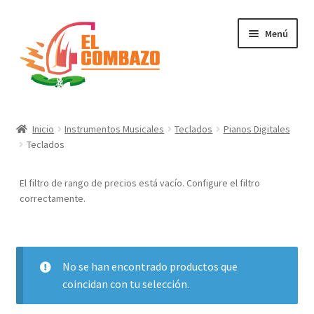
Menú
Instrumentos Musicales
Inicio
Instrumentos Musicales
Teclados
Pianos Digitales
Teclados
DJ, Audio e Iluminación PRO
El filtro de rango de precios está vacío. Configure el filtro
Grabación de Audio & Video
correctamente.
Tecnología
Hogar
No se han encontrado productos que
coincidan con tu selección.
Marcas