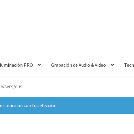
 Iluminación PRO
Grabación de Audio & Video
Tecn
T WAVES/GHS
 coincidan con tu selección.