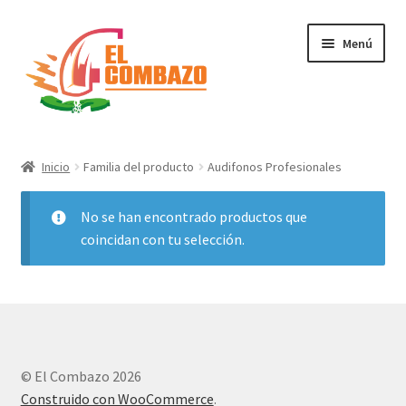
Menú
Instrumentos Musicales
Inicio
Familia del producto
Audifonos Profesionales
DJ, Audio e Iluminación PRO
No se han encontrado productos que
Grabación de Audio & Video
coincidan con tu selección.
Tecnología
Hogar
© El Combazo 2026
Marcas
Construido con WooCommerce
.