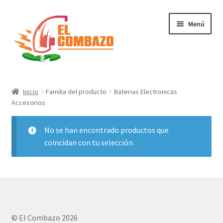
Menú
Instrumentos Musicales
Inicio
Familia del producto
Baterias Electronicas
Accesorios
DJ, Audio e Iluminación PRO
No se han encontrado productos que
Grabación de Audio & Video
coincidan con tu selección.
Tecnología
Hogar
Marcas
© El Combazo 2026