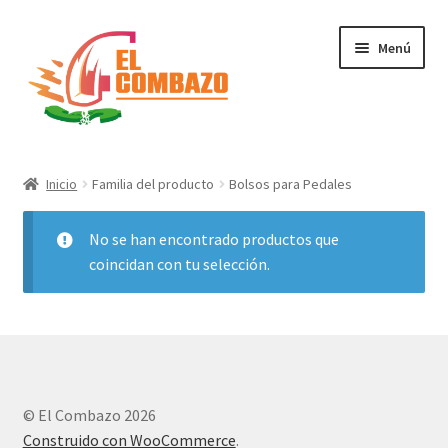
Menú
Instrumentos Musicales
Inicio
Familia del producto
Bolsos para Pedales
DJ, Audio e Iluminación PRO
No se han encontrado productos que
Grabación de Audio & Video
coincidan con tu selección.
Tecnología
Hogar
© El Combazo 2026
Marcas
Construido con WooCommerce
.