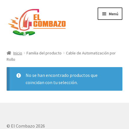
Menú
Instrumentos Musicales
Inicio
Familia del producto
Cable de Automatización por
Rollo
DJ, Audio e Iluminación PRO
No se han encontrado productos que
Grabación de Audio & Video
coincidan con tu selección.
Tecnología
Hogar
Marcas
© El Combazo 2026