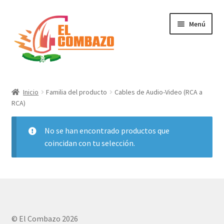
Menú
Instrumentos Musicales
Inicio
Familia del producto
Cables de Audio-Video (RCA a
RCA)
DJ, Audio e Iluminación PRO
No se han encontrado productos que
Grabación de Audio & Video
coincidan con tu selección.
Tecnología
Hogar
Marcas
© El Combazo 2026