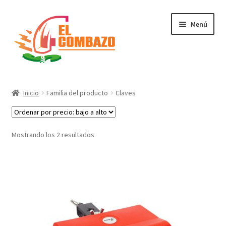
Menú
Instrumentos Musicales
Inicio
Familia del producto
Claves
DJ, Audio e Iluminación PRO
Grabación de Audio & Video
Mostrando los 2 resultados
Tecnología
Hogar
Marcas