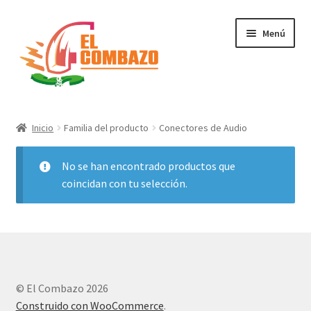
Menú
Instrumentos Musicales
Inicio
Familia del producto
Conectores de Audio
DJ, Audio e Iluminación PRO
No se han encontrado productos que
Grabación de Audio & Video
coincidan con tu selección.
Tecnología
Hogar
© El Combazo 2026
Marcas
Construido con WooCommerce
.