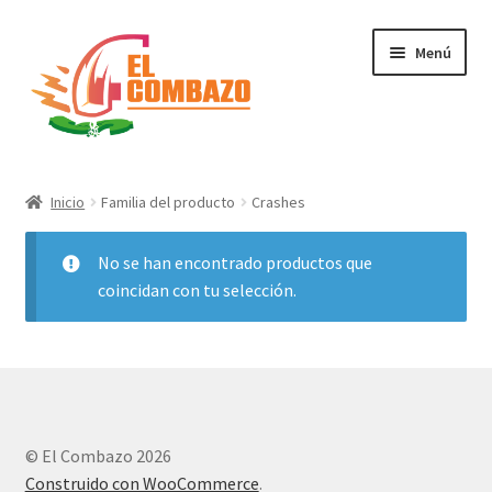
Menú
Instrumentos Musicales
Inicio
Familia del producto
Crashes
DJ, Audio e Iluminación PRO
No se han encontrado productos que
Grabación de Audio & Video
coincidan con tu selección.
Tecnología
Hogar
© El Combazo 2026
Marcas
Construido con WooCommerce
.