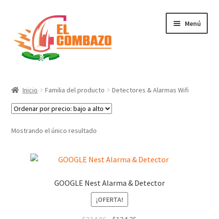
Menú
Instrumentos Musicales
Inicio
Familia del producto
Detectores & Alarmas Wifi
DJ, Audio e Iluminación PRO
Grabación de Audio & Video
Mostrando el único resultado
Tecnología
Hogar
GOOGLE Nest Alarma & Detector
¡OFERTA!
Marcas