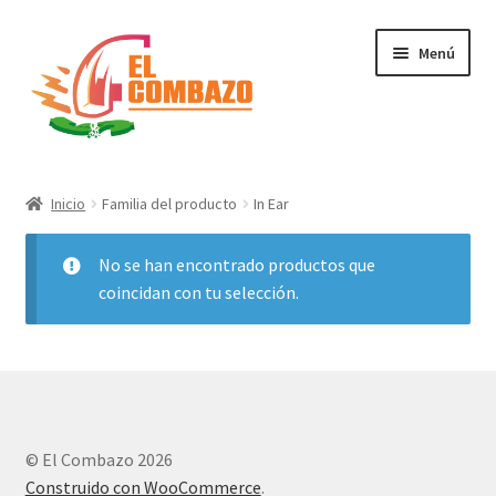
Menú
Instrumentos Musicales
Inicio
Familia del producto
In Ear
DJ, Audio e Iluminación PRO
No se han encontrado productos que
Grabación de Audio & Video
coincidan con tu selección.
Tecnología
Hogar
© El Combazo 2026
Marcas
Construido con WooCommerce
.