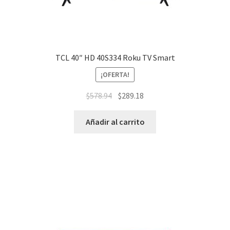
TCL 40″ HD 40S334 Roku TV Smart
¡OFERTA!
$
578.94
$
289.18
Añadir al carrito