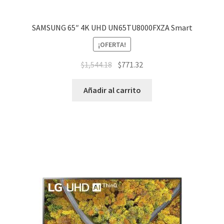
SAMSUNG 65″ 4K UHD UN65TU8000FXZA Smart
¡OFERTA!
$
1,544.18
$
771.32
Añadir al carrito