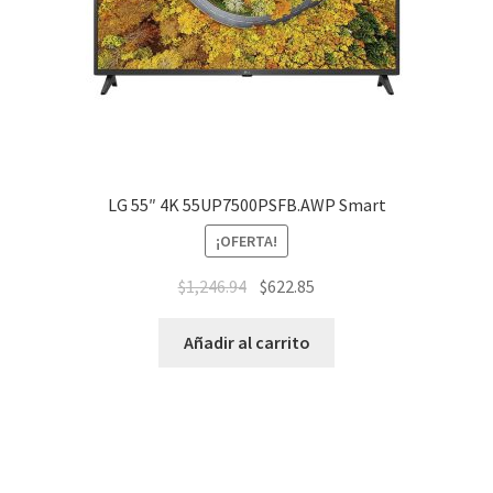
LG 55″ 4K 55UP7500PSFB.AWP Smart
¡OFERTA!
$
1,246.94
$
622.85
Añadir al carrito