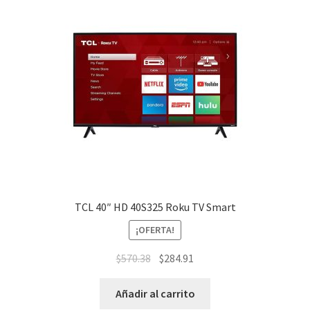
TCL 40″ HD 40S325 Roku TV Smart
¡OFERTA!
$
570.38
$
284.91
Añadir al carrito