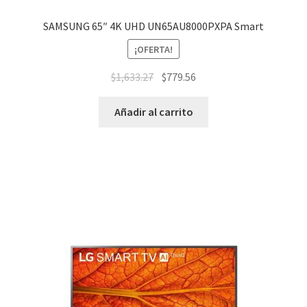
SAMSUNG 65″ 4K UHD UN65AU8000PXPA Smart
¡OFERTA!
$
1,633.27
$
779.56
Añadir al carrito