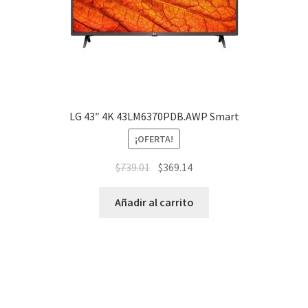
LG 43″ 4K 43LM6370PDB.AWP Smart
¡OFERTA!
$
739.01
$
369.14
Añadir al carrito