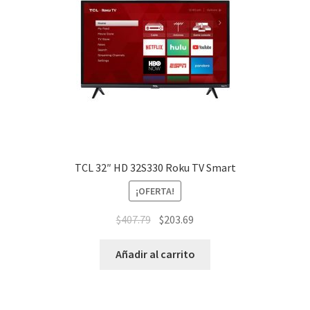
TCL 32″ HD 32S330 Roku TV Smart
¡OFERTA!
$
407.79
$
203.69
Añadir al carrito