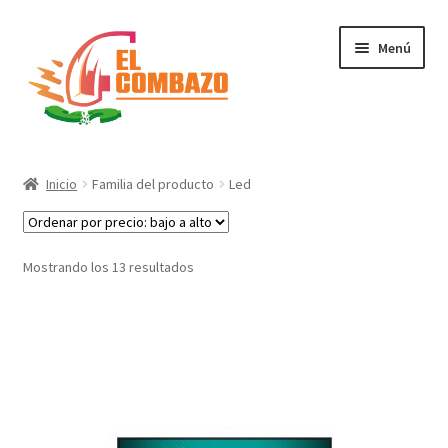
Menú
Instrumentos Musicales
Inicio
Familia del producto
Led
DJ, Audio e Iluminación PRO
Grabación de Audio & Video
Mostrando los 13 resultados
Tecnología
Hogar
Marcas