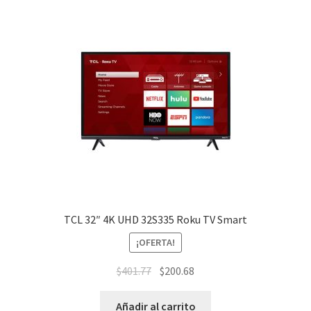
TCL 32″ 4K UHD 32S335 Roku TV Smart
¡OFERTA!
$
401.77
$
200.68
Añadir al carrito