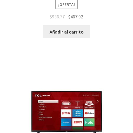
¡OFERTA!
$
936.77
$
467.92
Añadir al carrito