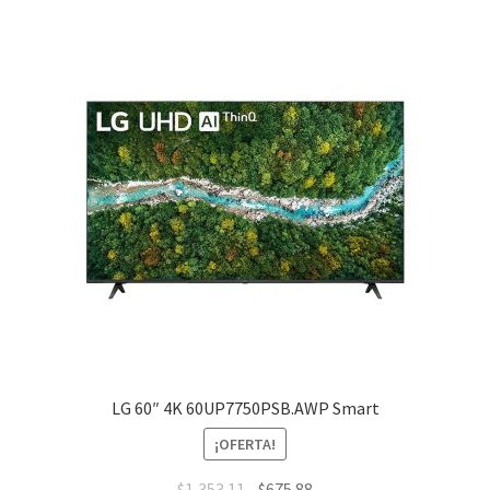
LG 60″ 4K 60UP7750PSB.AWP Smart
¡OFERTA!
$
1,353.11
$
675.88