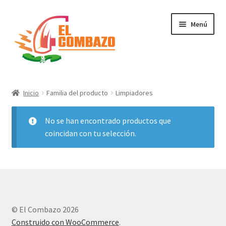
Menú
Instrumentos Musicales
Inicio
Familia del producto
Limpiadores
DJ, Audio e Iluminación PRO
No se han encontrado productos que
Grabación de Audio & Video
coincidan con tu selección.
Tecnología
Hogar
© El Combazo 2026
Marcas
Construido con WooCommerce
.