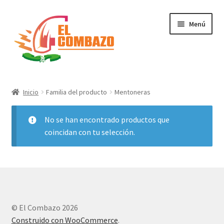
Menú
Instrumentos Musicales
Inicio
Familia del producto
Mentoneras
DJ, Audio e Iluminación PRO
No se han encontrado productos que
Grabación de Audio & Video
coincidan con tu selección.
Tecnología
Hogar
© El Combazo 2026
Marcas
Construido con WooCommerce
.