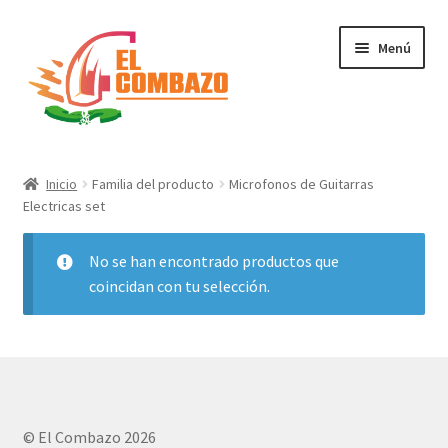
Menú
Instrumentos Musicales
Inicio
Familia del producto
Microfonos de Guitarras
Electricas set
DJ, Audio e Iluminación PRO
No se han encontrado productos que
Grabación de Audio & Video
coincidan con tu selección.
Tecnología
Hogar
Marcas
© El Combazo 2026