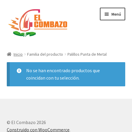
Menú
Instrumentos Musicales
Inicio
Familia del producto
Palillos Punta de Metal
DJ, Audio e Iluminación PRO
No se han encontrado productos que
Grabación de Audio & Video
coincidan con tu selección.
Tecnología
Hogar
© El Combazo 2026
Marcas
Construido con WooCommerce
.