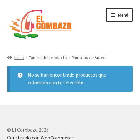
Menú
Instrumentos Musicales
Inicio
Familia del producto
Pantallas de Video
DJ, Audio e Iluminación PRO
No se han encontrado productos que
Grabación de Audio & Video
coincidan con tu selección.
Tecnología
Hogar
© El Combazo 2026
Marcas
Construido con WooCommerce
.