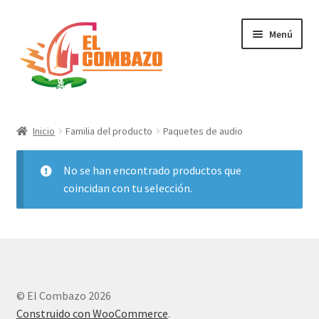
Menú
Instrumentos Musicales
Inicio
Familia del producto
Paquetes de audio
DJ, Audio e Iluminación PRO
No se han encontrado productos que
Grabación de Audio & Video
coincidan con tu selección.
Tecnología
Hogar
© El Combazo 2026
Marcas
Construido con WooCommerce
.