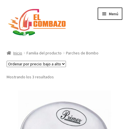
Menú
Instrumentos Musicales
Inicio
Familia del producto
Parches de Bombo
DJ, Audio e Iluminación PRO
Grabación de Audio & Video
Mostrando los 3 resultados
Tecnología
Hogar
Marcas