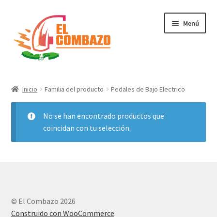
Menú
Instrumentos Musicales
Inicio
Familia del producto
Pedales de Bajo Electrico
DJ, Audio e Iluminación PRO
No se han encontrado productos que
Grabación de Audio & Video
coincidan con tu selección.
Tecnología
Hogar
© El Combazo 2026
Marcas
Construido con WooCommerce
.