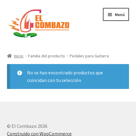
Menú
Instrumentos Musicales
Inicio
Familia del producto
Pedales para Guitarra
DJ, Audio e Iluminación PRO
No se han encontrado productos que
Grabación de Audio & Video
coincidan con tu selección.
Tecnología
Hogar
© El Combazo 2026
Marcas
Construido con WooCommerce
.