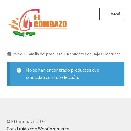
Menú
Instrumentos Musicales
Inicio
Familia del producto
Repuestos de Bajos Electricos
DJ, Audio e Iluminación PRO
No se han encontrado productos que
Grabación de Audio & Video
coincidan con tu selección.
Tecnología
Hogar
© El Combazo 2026
Marcas
Construido con WooCommerce
.