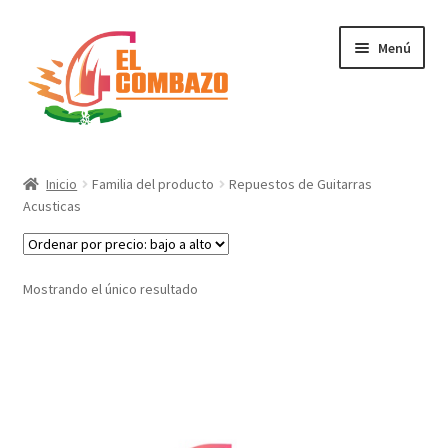
Menú
Instrumentos Musicales
Inicio
Familia del producto
Repuestos de Guitarras
Acusticas
DJ, Audio e Iluminación PRO
Grabación de Audio & Video
Mostrando el único resultado
Tecnología
Hogar
Marcas