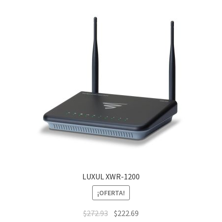
LUXUL XWR-1200
¡OFERTA!
$
272.93
$
222.69