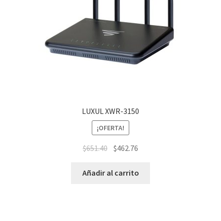
LUXUL XWR-3150
¡OFERTA!
$
651.40
$
462.76
Añadir al carrito