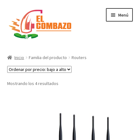
Menú
Instrumentos Musicales
Inicio
Familia del producto
Routers
DJ, Audio e Iluminación PRO
Grabación de Audio & Video
Mostrando los 4 resultados
Tecnología
Hogar
Marcas