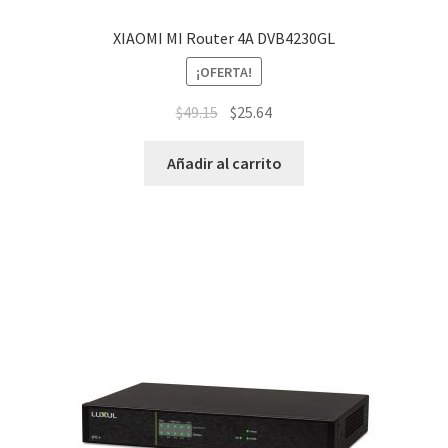
XIAOMI MI Router 4A DVB4230GL
¡OFERTA!
$
49.15
$
25.64
Añadir al carrito