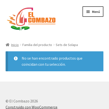
Menú
Instrumentos Musicales
Inicio
Familia del producto
Sets de Solapa
DJ, Audio e Iluminación PRO
No se han encontrado productos que
Grabación de Audio & Video
coincidan con tu selección.
Tecnología
Hogar
© El Combazo 2026
Marcas
Construido con WooCommerce
.