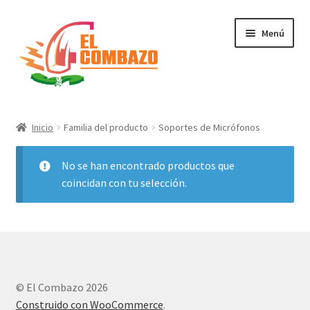
Menú
Instrumentos Musicales
Inicio
Familia del producto
Soportes de Micrófonos
DJ, Audio e Iluminación PRO
No se han encontrado productos que
Grabación de Audio & Video
coincidan con tu selección.
Tecnología
Hogar
© El Combazo 2026
Marcas
Construido con WooCommerce
.