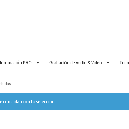
 Iluminación PRO
Grabación de Audio & Video
Tecn
ebidas
 coincidan con tu selección.