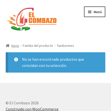
Menú
Instrumentos Musicales
Inicio
Familia del producto
Tamborines
DJ, Audio e Iluminación PRO
No se han encontrado productos que
Grabación de Audio & Video
coincidan con tu selección.
Tecnología
Hogar
© El Combazo 2026
Marcas
Construido con WooCommerce
.