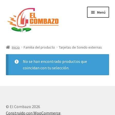
Menú
Instrumentos Musicales
Inicio
Familia del producto
Tarjetas de Sonido externas
DJ, Audio e Iluminación PRO
No se han encontrado productos que
Grabación de Audio & Video
coincidan con tu selección.
Tecnología
Hogar
© El Combazo 2026
Marcas
Construido con WooCommerce
.