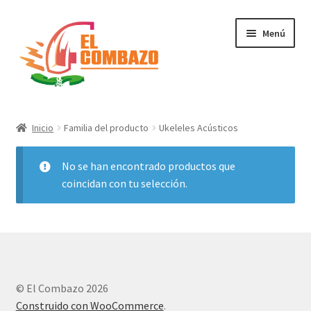
Menú
Instrumentos Musicales
Inicio
Familia del producto
Ukeleles Acústicos
DJ, Audio e Iluminación PRO
No se han encontrado productos que
Grabación de Audio & Video
coincidan con tu selección.
Tecnología
Hogar
© El Combazo 2026
Marcas
Construido con WooCommerce
.