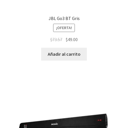
JBL Go3 BT Gris
¡OFERTA!
$
73.57
$
49.00
Añadir al carrito