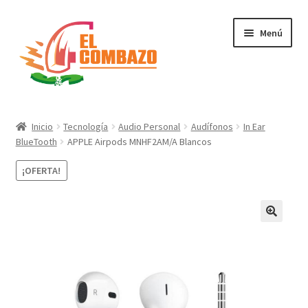
Menú
Instrumentos Musicales
Inicio
Tecnología
Audio Personal
Audífonos
In Ear
BlueTooth
APPLE Airpods MNHF2AM/A Blancos
DJ, Audio e Iluminación PRO
¡OFERTA!
Grabación de Audio & Video
Tecnología
Hogar
Marcas