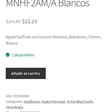
MNHF2AM/A Blancos
$
24.49
$
12.23
Apple EarPods con Control Remoto, Alámbrico, 3.5mm,
Blanco
1 disponibles
Añadir al carrito
SKU:
331020035
Categorías:
Audífonos
,
Audio Personal
,
In Ear BlueTooth
,
Tecnología