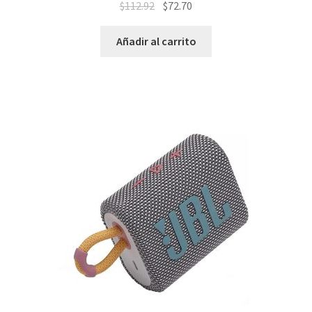
$
112.92
$
72.70
Añadir al carrito