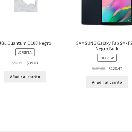
JBL Quantum Q100 Negro
SAMSUNG Galaxy Tab SM-T
Negro Bulk
¡OFERTA!
¡OFERTA!
$
58.60
$
39.03
$
197.33
$
120.47
Añadir al carrito
Añadir al carrito