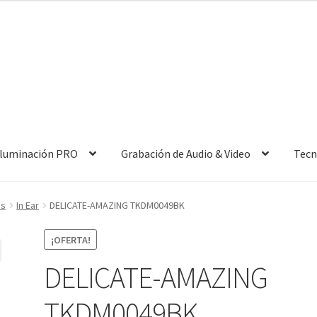
 Iluminación PRO
Grabación de Audio & Video
Tecn
os
In Ear
DELICATE-AMAZING TKDM0049BK
¡OFERTA!
DELICATE-AMAZING
TKDM0049BK