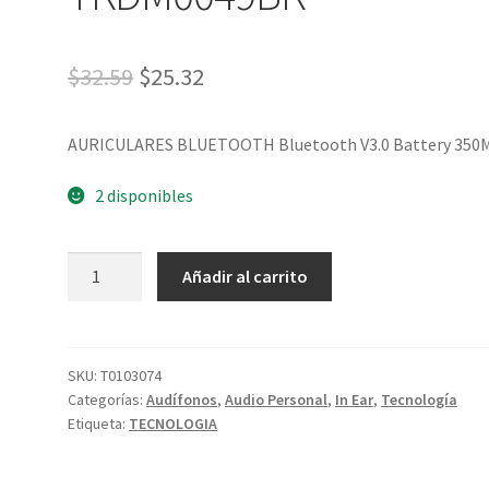
$
32.59
$
25.32
AURICULARES BLUETOOTH Bluetooth V3.0 Battery 350
2 disponibles
Añadir al carrito
SKU:
T0103074
Categorías:
Audífonos
,
Audio Personal
,
In Ear
,
Tecnología
Etiqueta:
TECNOLOGIA