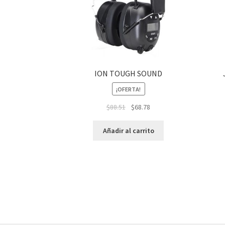
ION TOUGH SOUND
¡OFERTA!
$
88.51
$
68.78
Añadir al carrito