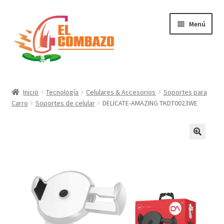
Menú
Instrumentos Musicales
Inicio
Tecnología
Celulares & Accesorios
Soportes para
Carro
Soportes de celular
DELICATE-AMAZING TKDT0023WE
DJ, Audio e Iluminación PRO
Grabación de Audio & Video
Tecnología
Hogar
Marcas