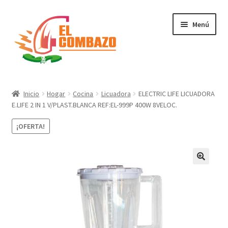
Menú
Instrumentos Musicales
Inicio
Hogar
Cocina
Licuadora
ELECTRIC LIFE LICUADORA
E.LIFE 2 IN 1 V/PLAST.BLANCA REF:EL-999P 400W 8VELOC.
DJ, Audio e Iluminación PRO
¡OFERTA!
Grabación de Audio & Video
Tecnología
Hogar
Marcas