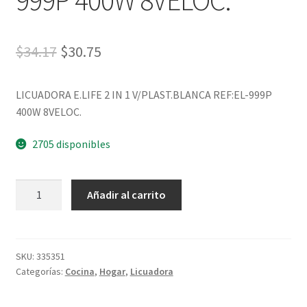
999P 400W 8VELOC.
$
34.17
$
30.75
LICUADORA E.LIFE 2 IN 1 V/PLAST.BLANCA REF:EL-999P
400W 8VELOC.
2705 disponibles
Añadir al carrito
SKU:
335351
Categorías:
Cocina
,
Hogar
,
Licuadora