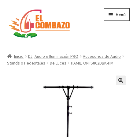
Menú
Instrumentos Musicales
Inicio
DJ, Audio e Iluminación PRO
Accesorios de Audio
Stands o Pedestales
De Luces
HAMILTON IS802DBK-HM
DJ, Audio e Iluminación PRO
Grabación de Audio & Video
Tecnología
Hogar
Marcas