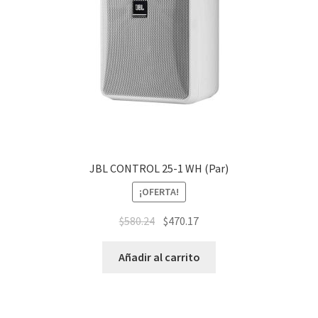
JBL CONTROL 25-1 WH (Par)
¡OFERTA!
$
580.24
$
470.17
Añadir al carrito