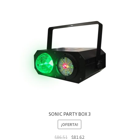
SONIC PARTY BOX 3
¡OFERTA!
$
86.51
$
81.62