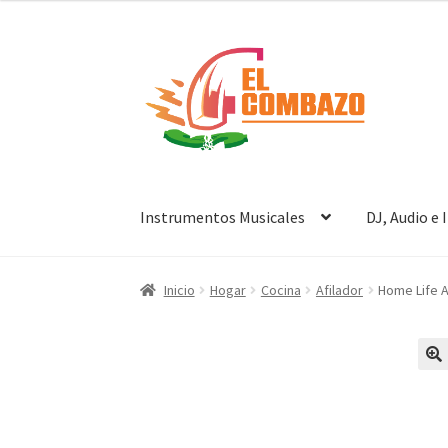
Instrumentos Musicales
DJ, Audio e
Inicio
Hogar
Cocina
Afilador
Home Life 