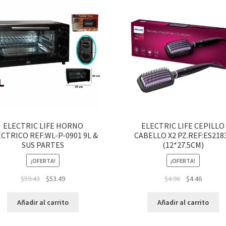
ELECTRIC LIFE HORNO
ELECTRIC LIFE CEPILLO
CTRICO REF:WL-P-0901 9L &
CABELLO X2 PZ.REF:ES218
SUS PARTES
(12*27.5CM)
¡OFERTA!
¡OFERTA!
$
59.43
$
53.49
$
4.96
$
4.46
Añadir al carrito
Añadir al carrito