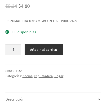
$
5.34
$
4.80
ESPUMADERA M/BAMBBO REF:KT190072A-5
111 disponibles
Añadir al carrito
SKU:
911055
Categorías:
Cocina
,
Espumadera
,
Hogar
Descripción