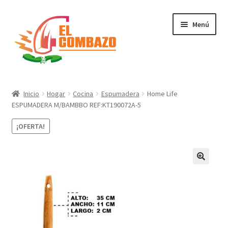
Menú
Instrumentos Musicales
Inicio
Hogar
Cocina
Espumadera
Home Life
ESPUMADERA M/BAMBBO REF:KT190072A-5
DJ, Audio e Iluminación PRO
¡OFERTA!
Grabación de Audio & Video
Tecnología
Hogar
Marcas