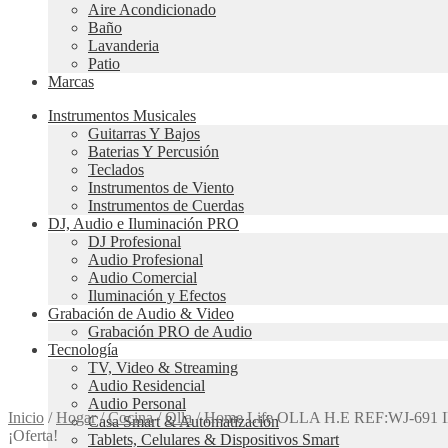
Aire Acondicionado
Baño
Lavanderia
Patio
Marcas
Instrumentos Musicales
Guitarras Y Bajos
Baterias Y Percusión
Teclados
Instrumentos de Viento
Instrumentos de Cuerdas
DJ, Audio e Iluminación PRO
DJ Profesional
Audio Profesional
Audio Comercial
Iluminación y Efectos
Grabación de Audio & Video
Grabación PRO de Audio
Tecnología
TV, Video & Streaming
Audio Residencial
Audio Personal
Inicio
/
Hogar
/
Cocina
/
Olla
/
Home Life OLLA H.E REF:WJ-69
Casa Smart & Automatización
¡Oferta!
Tablets, Celulares & Dispositivos Smart