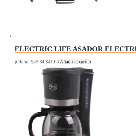
ELECTRIC LIFE ASADOR ELECTRI
El
El
¡Oferta!
$
45.64
$
41.08
Añadir al carrito
precio
precio
original
actual
era:
es:
$45.64.
$41.08.