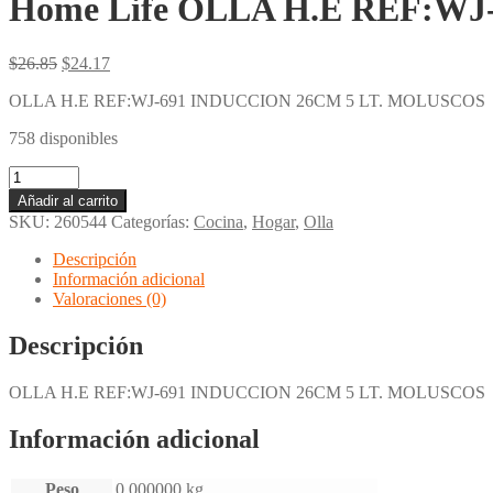
Home Life OLLA H.E REF:W
El
El
$
26.85
$
24.17
precio
precio
OLLA H.E REF:WJ-691 INDUCCION 26CM 5 LT. MOLUSCOS
original
actual
era:
es:
758 disponibles
$26.85.
$24.17.
Home
Life
Añadir al carrito
OLLA
SKU:
260544
Categorías:
Cocina
,
Hogar
,
Olla
H.E
REF:WJ-
Descripción
691
Información adicional
INDUCCION
Valoraciones (0)
26CM
5
Descripción
LT.
MOLUSCOS
OLLA H.E REF:WJ-691 INDUCCION 26CM 5 LT. MOLUSCOS
cantidad
Información adicional
Peso
0.000000 kg