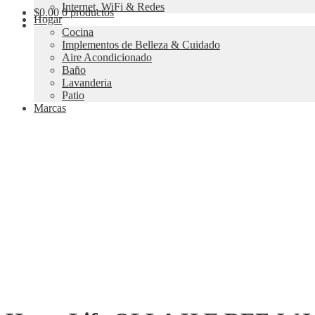
Internet, WiFi & Redes
$
0.00
0 productos
Hogar
Cocina
Implementos de Belleza & Cuidado
Aire Acondicionado
Baño
Lavanderia
Patio
Marcas